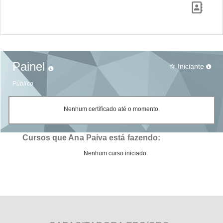
Painel
Iniciante
star_border
Público
Nenhum certificado até o momento.
Cursos que Ana Paiva está fazendo:
Nenhum curso iniciado.