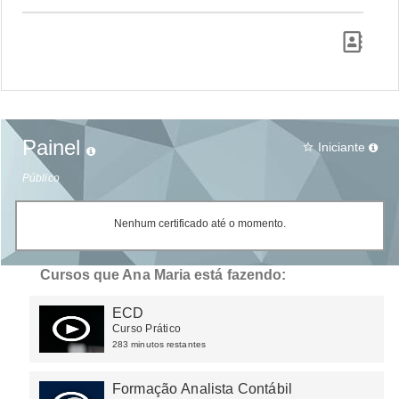
Painel
Iniciante
star_border
Público
Nenhum certificado até o momento.
Cursos que Ana Maria está fazendo:
ECD
Curso Prático
283 minutos restantes
Formação Analista Contábil