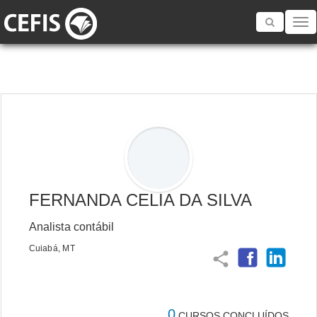
Toggle
navigatio
FERNANDA CELIA DA SILVA
Analista contábil
Cuiabá, MT
share
0
CURSOS CONCLUÍDOS