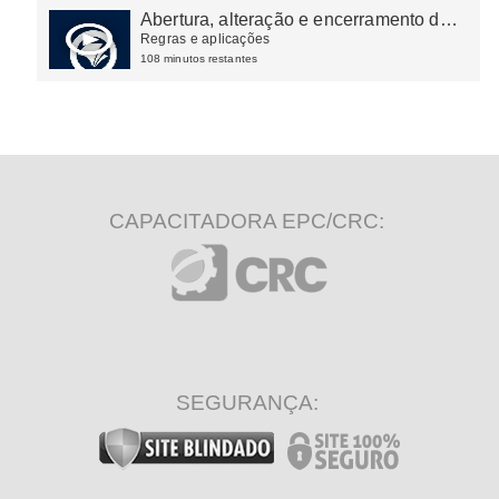
Abertura, alteração e encerramento de
empresas
Regras e aplicações
108 minutos restantes
CAPACITADORA EPC/CRC:
SEGURANÇA: