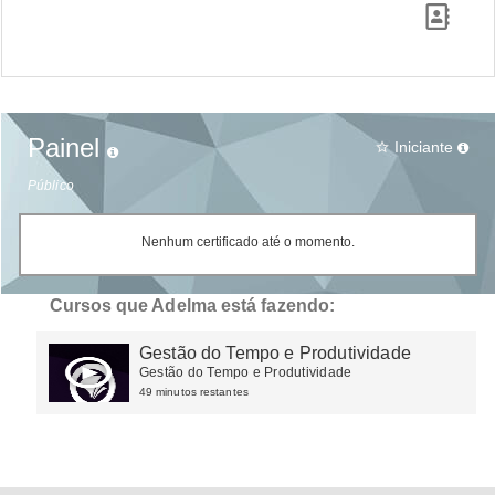
Painel
Iniciante
star_border
Público
Nenhum certificado até o momento.
Cursos que Adelma está fazendo:
Gestão do Tempo e Produtividade
Gestão do Tempo e Produtividade
49 minutos restantes