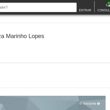
D
ENTRAR
CONSUL
za Marinho Lopes
Iniciante
star_border