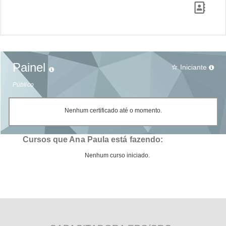
Painel
Iniciante
star_border
Público
Nenhum certificado até o momento.
Cursos que Ana Paula está fazendo:
Nenhum curso iniciado.