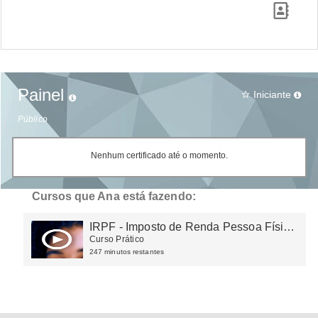
Painel
Iniciante
star_border
Público
Nenhum certificado até o momento.
Cursos que Ana está fazendo:
IRPF - Imposto de Renda Pessoa Física
2023
Curso Prático
247 minutos restantes