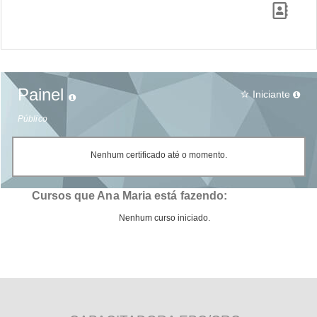
Painel
Iniciante
star_border
Público
Nenhum certificado até o momento.
Cursos que Ana Maria está fazendo:
Nenhum curso iniciado.