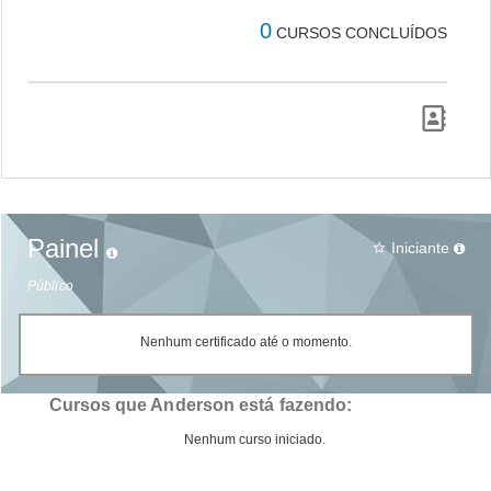
0
CURSOS CONCLUÍDOS
Painel
Iniciante
star_border
Público
Nenhum certificado até o momento.
Cursos que Anderson está fazendo:
Nenhum curso iniciado.