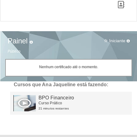
Painel
Iniciante
star_border
Público
Nenhum certificado até o momento.
Cursos que Ana Jaqueline está fazendo:
BPO Financeiro
Curso Prático
21 minutos restantes