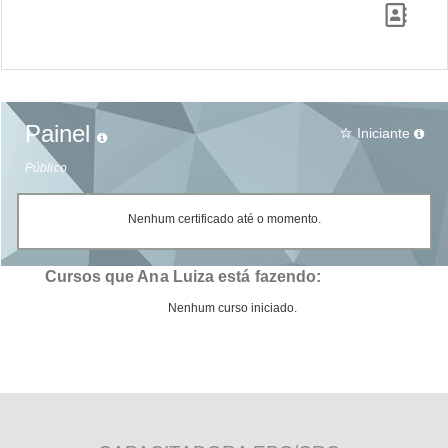
Painel
Iniciante
star_border
Público
Nenhum certificado até o momento.
Cursos que Ana Luiza está fazendo:
Nenhum curso iniciado.