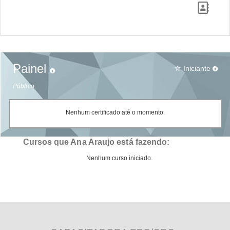
Painel
Iniciante
star_border
Público
Nenhum certificado até o momento.
Cursos que Ana Araujo está fazendo:
Nenhum curso iniciado.