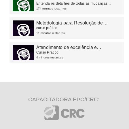
Entenda os detalhes de todas as mudanças
ocorridas na tributação do consumo
174 minutos restantes
Metodologia para Resolução de
Problemas (8D)
curso prático
11 minutos restantes
Atendimento de excelência e
experiência do cliente
Curso Prático
4 minutos restantes
CAPACITADORA EPC/CRC: