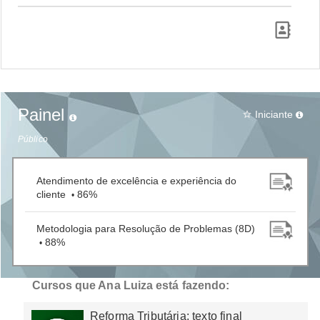
Painel
Iniciante
star_border
Público
Atendimento de excelência e experiência do
cliente
86%
•
Metodologia para Resolução de Problemas (8D)
88%
•
Cursos que Ana Luiza está fazendo:
Reforma Tributária: texto final