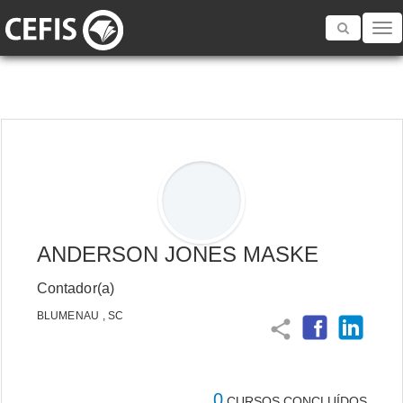
Toggle
navigatio
ANDERSON JONES MASKE
Contador(a)
BLUMENAU , SC
share
0
CURSOS CONCLUÍDOS