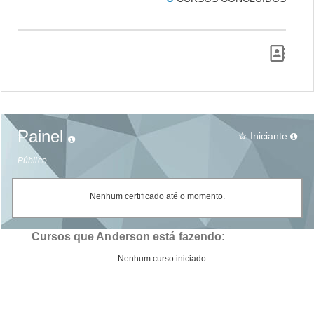
Painel
Iniciante
star_border
Público
Nenhum certificado até o momento.
Cursos que Anderson está fazendo:
Nenhum curso iniciado.