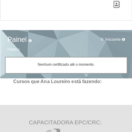
Painel
Iniciante
star_border
Público
Nenhum certificado até o momento.
Cursos que Ana Loureiro está fazendo:
CAPACITADORA EPC/CRC: