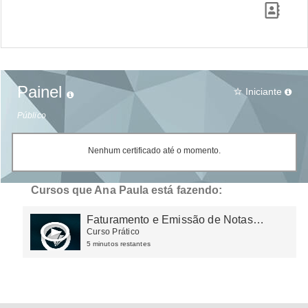
Painel
Iniciante
star_border
Público
Nenhum certificado até o momento.
Cursos que Ana Paula está fazendo:
Faturamento e Emissão de Notas
Fiscais
Curso Prático
5 minutos restantes