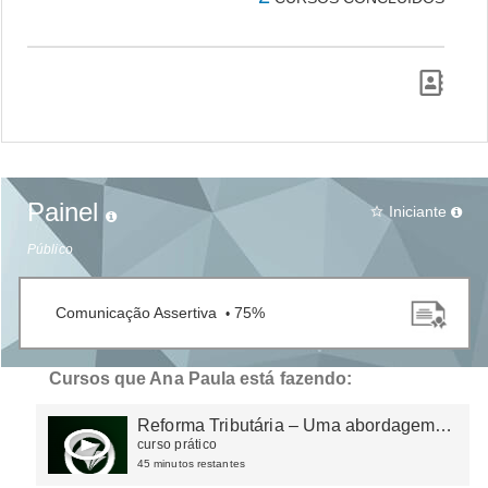
Painel
Iniciante
star_border
Público
Comunicação Assertiva
75%
•
Cursos que Ana Paula está fazendo:
Reforma Tributária – Uma abordagem
sobre os principais tópicos
curso prático
45 minutos restantes