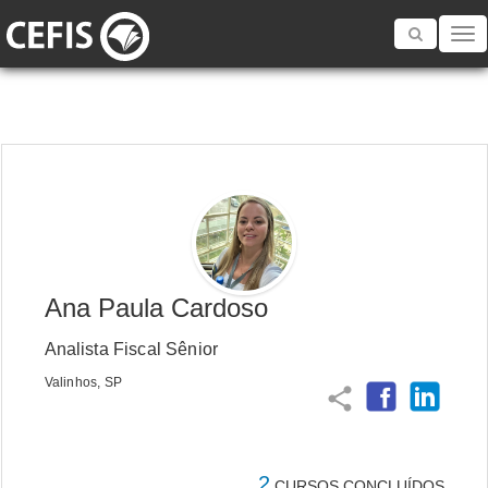
Toggle
navigatio
Ana Paula Cardoso
Analista Fiscal Sênior
Valinhos, SP
share
2
CURSOS CONCLUÍDOS