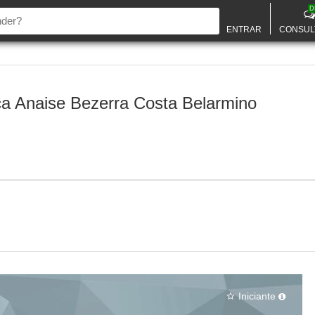
D
ENTRAR
CONSUL
ca Anaise Bezerra Costa Belarmino
Iniciante
star_border