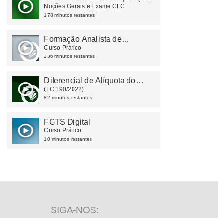
Gerais e Exame CFC
Noções Gerais e Exame CFC
178 minutos restantes
Formação Analista de
Departamento Pessoal
Curso Prático
236 minutos restantes
Diferencial de Alíquota do
ICMS - DIFAL
(LC 190/2022).
82 minutos restantes
FGTS Digital
Curso Prático
10 minutos restantes
SIGA-NOS: