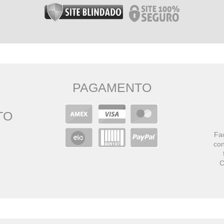
PAGAMENTO
TO
Faç
con
C