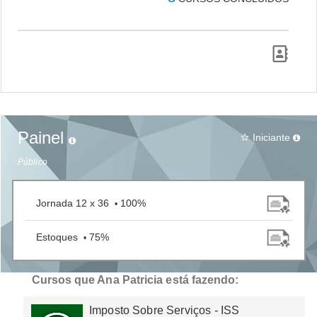
Painel
Iniciante
star_border
Público
Jornada 12 x 36
100%
•
Estoques
75%
•
Cursos que Ana Patricia está fazendo:
Imposto Sobre Serviços - ISS