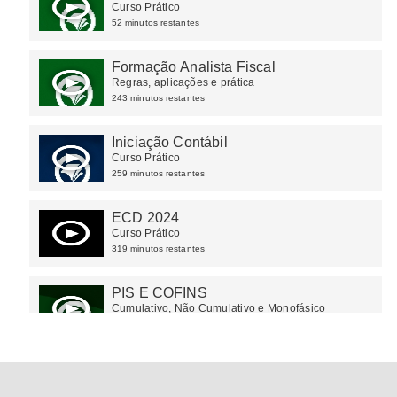
Curso Prático
52 minutos restantes
Formação Analista Fiscal
Regras, aplicações e prática
243 minutos restantes
Iniciação Contábil
Curso Prático
259 minutos restantes
ECD 2024
Curso Prático
319 minutos restantes
PIS E COFINS
Cumulativo, Não Cumulativo e Monofásico
86 minutos restantes
Cruzamentos de informações
(IR/CSLL/PIS/COFINS)
Regras e aplicações