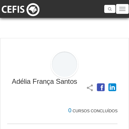
Toggle
navigatio
Adélia França Santos
share
0
CURSOS CONCLUÍDOS