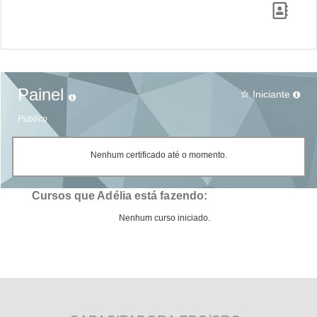
Painel
Iniciante
star_border
Público
Nenhum certificado até o momento.
Cursos que Adélia está fazendo:
Nenhum curso iniciado.