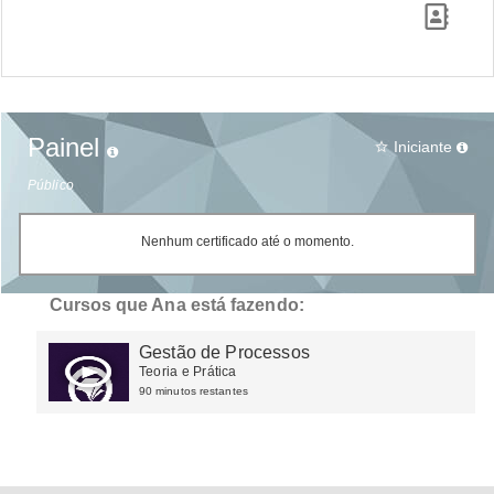
Painel
Iniciante
star_border
Público
Nenhum certificado até o momento.
Cursos que Ana está fazendo:
Gestão de Processos
Teoria e Prática
90 minutos restantes