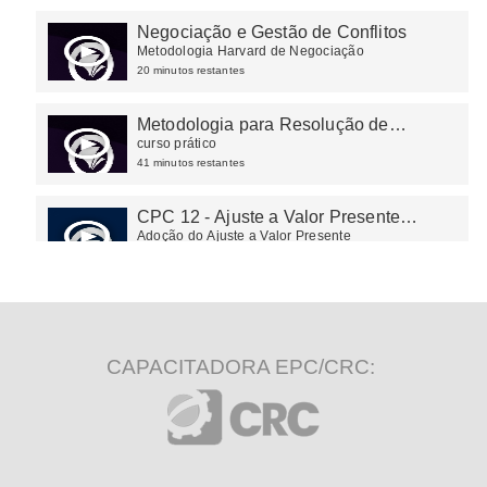
Negociação e Gestão de Conflitos
Metodologia Harvard de Negociação
20 minutos restantes
Metodologia para Resolução de
Problemas (8D)
curso prático
41 minutos restantes
CPC 12 - Ajuste a Valor Presente
(Atualizado Março/24)
Adoção do Ajuste a Valor Presente
55 minutos restantes
CAPACITADORA EPC/CRC: