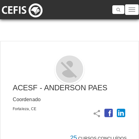
Toggle
navigatio
ACESF - ANDERSON PAES
Coordenado
Fortaleza, CE
share
25
CURSOS CONCLUÍDOS