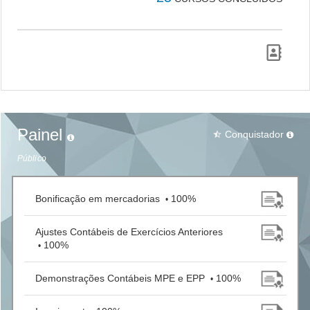
Painel
Conquistador
star_half
Público
Bonificação em mercadorias
100%
•
Ajustes Contábeis de Exercícios Anteriores
100%
•
Demonstrações Contábeis MPE e EPP
100%
•