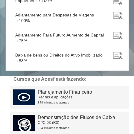
Impairment
100%
•
Adiantamento para Despesas de Viagens
100%
•
Adiantamento Para Futuro Aumento de Capital
75%
•
Baixa de bens ou Direitos do Ativo Imobilizado
88%
•
Benfeitorias e Construções em propriedades de
Cursos que Acesf está fazendo:
terceiros
100%
•
Planejamento Financeiro
Distribuição de Brindes
100%
•
Regras e aplicações
348 minutos restantes
Aplicações Financeiras
100%
•
Demonstração dos Fluxos de Caixa
CPC 03 (R3)
224 minutos restantes