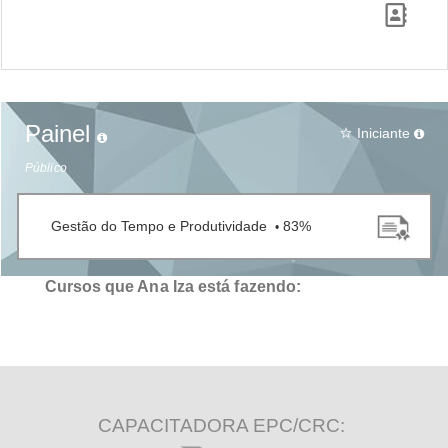
Painel
Iniciante
star_border
Público
Gestão do Tempo e Produtividade
83%
•
Cursos que Ana Iza está fazendo:
CAPACITADORA EPC/CRC: