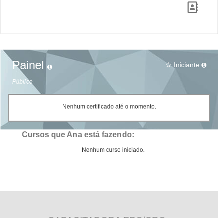
Painel
Iniciante
star_border
Público
Nenhum certificado até o momento.
Cursos que Ana está fazendo:
Nenhum curso iniciado.