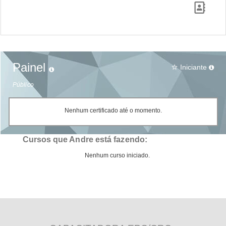
Painel
Iniciante
star_border
Público
Nenhum certificado até o momento.
Cursos que Andre está fazendo:
Nenhum curso iniciado.