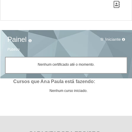
Painel
Iniciante
star_border
Público
Nenhum certificado até o momento.
Cursos que Ana Paula está fazendo:
Nenhum curso iniciado.