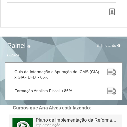
Painel
Iniciante
star_border
Público
Guia de Informação e Apuração do ICMS (GIA)
x GIA - EFD
86%
•
Formação Analista Fiscal
86%
•
Cursos que Ana Alves está fazendo:
Plano de Implementação da Reforma
Tributária
Implementação