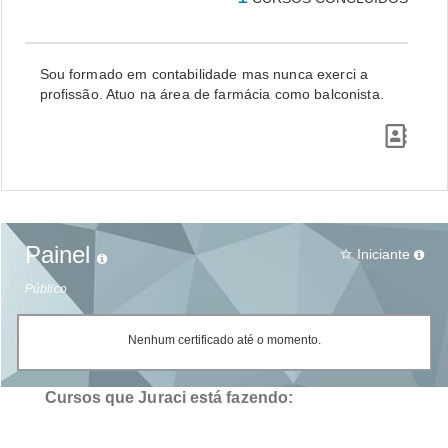
Sou formado em contabilidade mas nunca exerci a
profissão. Atuo na área de farmácia como balconista.
Painel
Iniciante
star_border
Público
Nenhum certificado até o momento.
Cursos que Juraci está fazendo: