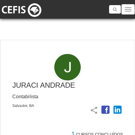
Toggle
navigatio
JURACI ANDRADE
Contabilista
Salvador, BA
share
1
CURSOS CONCLUÍDOS