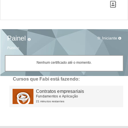
Painel
Iniciante
star_border
Público
Nenhum certificado até o momento.
Cursos que Fabi está fazendo:
Contratos empresariais
Fundamentos e Aplicação
21 minutos restantes