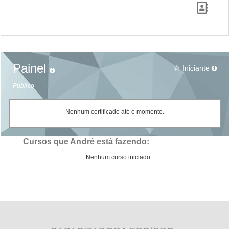
Painel
Iniciante
star_border
Público
Nenhum certificado até o momento.
Cursos que André está fazendo:
Nenhum curso iniciado.