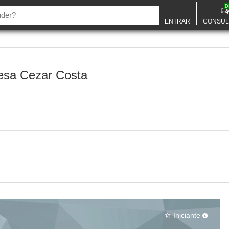
D
ENTRAR
CONSUL
esa Cezar Costa
Iniciante
star_border