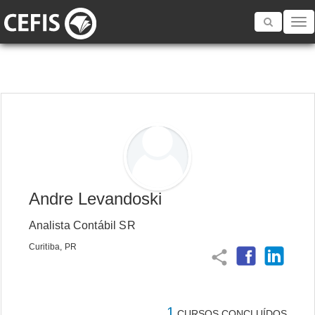
Toggle
navigatio
Andre Levandoski
Analista Contábil SR
Curitiba, PR
share
1
CURSOS CONCLUÍDOS