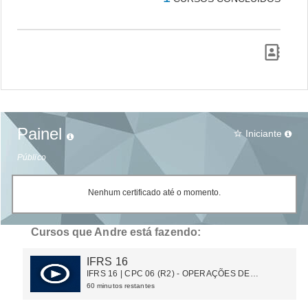
Painel
Iniciante
star_border
Público
Nenhum certificado até o momento.
Cursos que Andre está fazendo:
IFRS 16
IFRS 16 | CPC 06 (R2) - OPERAÇÕES DE
ARRENDAMENTO MERCANTIL
60 minutos restantes