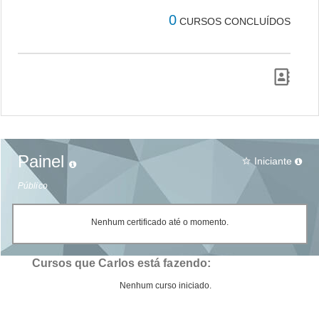
0
CURSOS CONCLUÍDOS
Painel
Iniciante
star_border
Público
Nenhum certificado até o momento.
Cursos que Carlos está fazendo:
Nenhum curso iniciado.