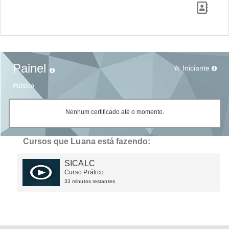
Painel
Iniciante
star_border
Público
Nenhum certificado até o momento.
Cursos que Luana está fazendo:
SICALC
Curso Prático
33 minutos restantes