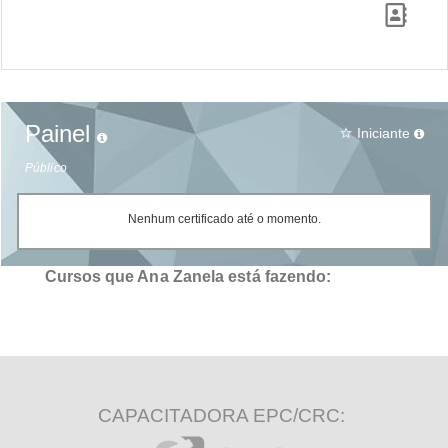
Painel
Iniciante
star_border
Público
Nenhum certificado até o momento.
Cursos que Ana Zanela está fazendo:
CAPACITADORA EPC/CRC: