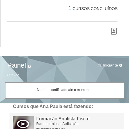
1
CURSOS CONCLUÍDOS
Painel
Iniciante
star_border
Público
Nenhum certificado até o momento.
Cursos que Ana Paula está fazendo:
Formação Analista Fiscal
Fundamentos e Aplicação
98 minutos restantes