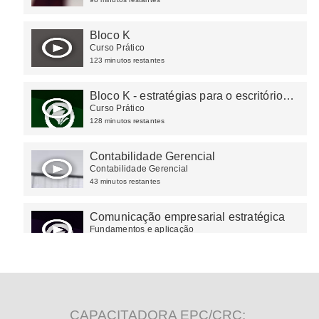
Bloco K
Curso Prático
123 minutos restantes
Bloco K - estratégias para o escritório
contábil
Curso Prático
128 minutos restantes
Contabilidade Gerencial
Contabilidade Gerencial
43 minutos restantes
Comunicação empresarial estratégica
Fundamentos e aplicação
108 minutos restantes
CAPACITADORA EPC/CRC: