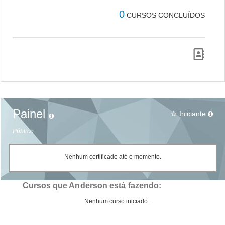
0
CURSOS CONCLUÍDOS
Painel
Iniciante
star_border
Público
Nenhum certificado até o momento.
Cursos que Anderson está fazendo:
Nenhum curso iniciado.