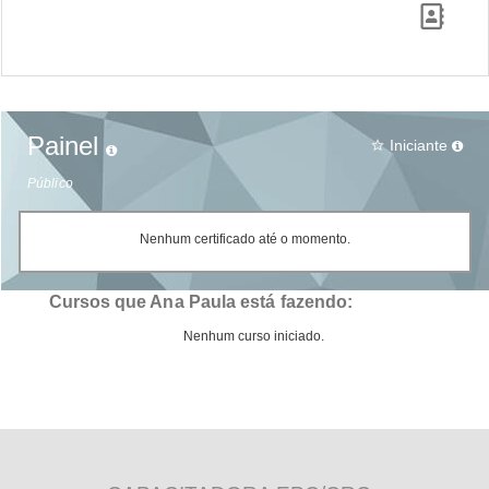
Painel
Iniciante
star_border
Público
Nenhum certificado até o momento.
Cursos que Ana Paula está fazendo:
Nenhum curso iniciado.