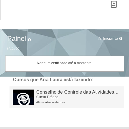
Painel
Iniciante
star_border
Público
Nenhum certificado até o momento.
Cursos que Ana Laura está fazendo:
Conselho de Controle das Atividades
Financeiras - COAF
Curso Prático
46 minutos restantes