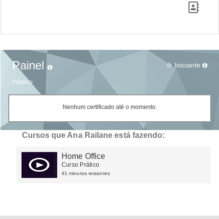
Painel
Iniciante
star_border
Público
Nenhum certificado até o momento.
Cursos que Ana Railane está fazendo:
Home Office
Curso Prático
41 minutos restantes