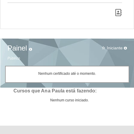
Painel
Iniciante
star_border
Público
Nenhum certificado até o momento.
Cursos que Ana Paula está fazendo:
Nenhum curso iniciado.