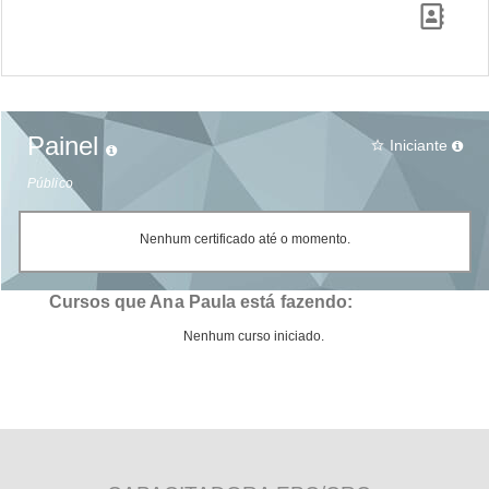
Painel
Iniciante
star_border
Público
Nenhum certificado até o momento.
Cursos que Ana Paula está fazendo:
Nenhum curso iniciado.