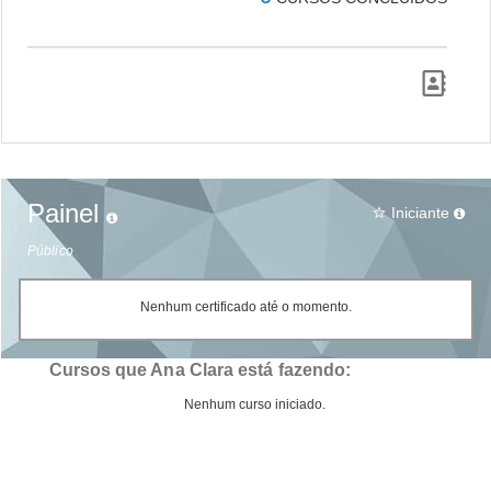
Painel
Iniciante
star_border
Público
Nenhum certificado até o momento.
Cursos que Ana Clara está fazendo:
Nenhum curso iniciado.