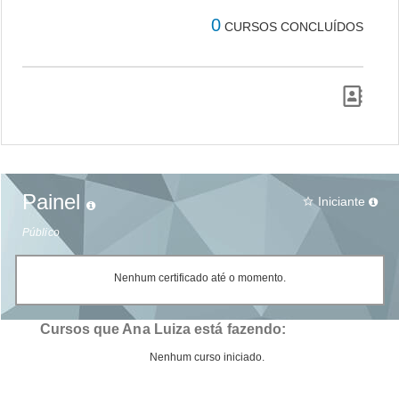
0
CURSOS CONCLUÍDOS
Painel
Iniciante
star_border
Público
Nenhum certificado até o momento.
Cursos que Ana Luiza está fazendo:
Nenhum curso iniciado.