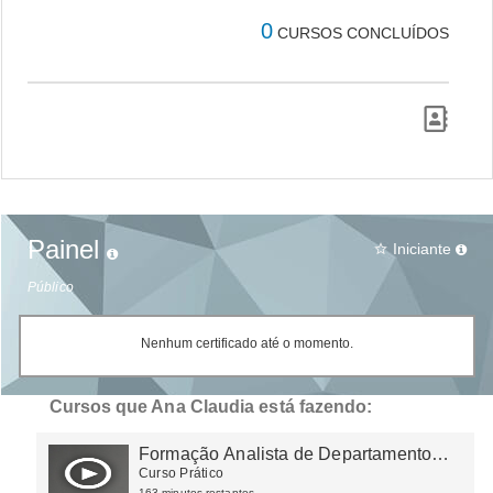
0
CURSOS CONCLUÍDOS
Painel
Iniciante
star_border
Público
Nenhum certificado até o momento.
Cursos que Ana Claudia está fazendo:
Formação Analista de Departamento
Pessoal
Curso Prático
163 minutos restantes