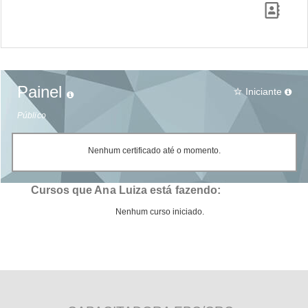
Painel
Iniciante
star_border
Público
Nenhum certificado até o momento.
Cursos que Ana Luiza está fazendo:
Nenhum curso iniciado.