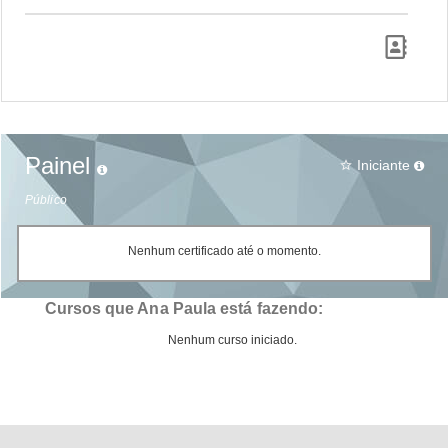
Painel
Iniciante
star_border
Público
Nenhum certificado até o momento.
Cursos que Ana Paula está fazendo:
Nenhum curso iniciado.