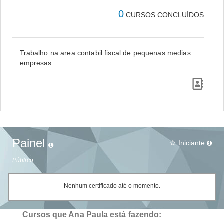
0
CURSOS CONCLUÍDOS
Trabalho na area contabil fiscal de pequenas medias
empresas
Painel
Iniciante
star_border
Público
Nenhum certificado até o momento.
Cursos que Ana Paula está fazendo: