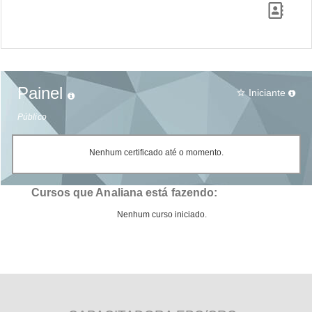
Painel
Iniciante
star_border
Público
Nenhum certificado até o momento.
Cursos que Analiana está fazendo:
Nenhum curso iniciado.