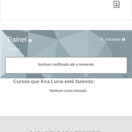
Painel
Iniciante
star_border
Público
Nenhum certificado até o momento.
Cursos que Ana Lucia está fazendo:
Nenhum curso iniciado.